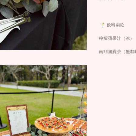
飲料兩款
檸檬蘋果汁（冰）
南非國寶茶（無咖