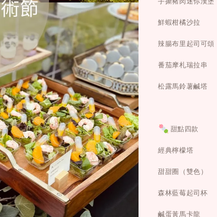
手撕豬肉迷你漢堡
鮮蝦柑橘沙拉
辣腸布里起司可頌
番茄摩札瑞拉串
松露馬鈴薯鹹塔
甜點四款
經典檸檬塔
甜甜圈（雙色）
森林藍莓起司杯
鹹蛋黃馬卡龍