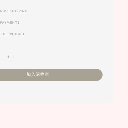
ide shipping
 payments
tic product
加入購物車