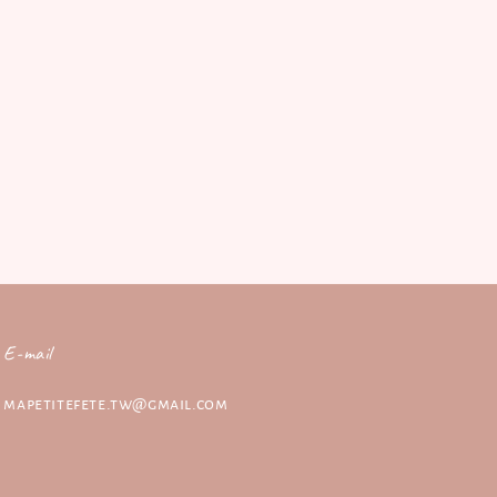
E-mail
mapetitefete.tw@gmail.com