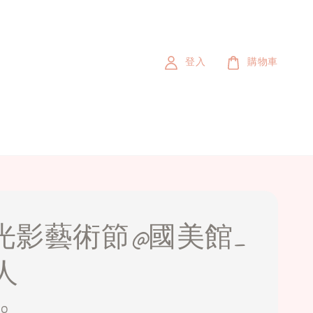
登入
購物車
24光影藝術節@國美館_
人
00