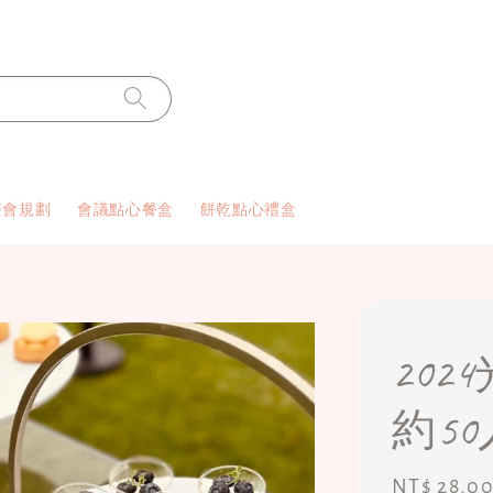
茶會規劃
會議點心餐盒
餅乾點心禮盒
20
約50
Regular
NT$ 28,0