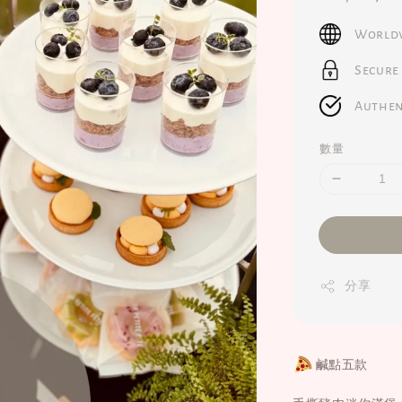
price
Worldw
Secure
Authen
數量
分享
鹹點五款