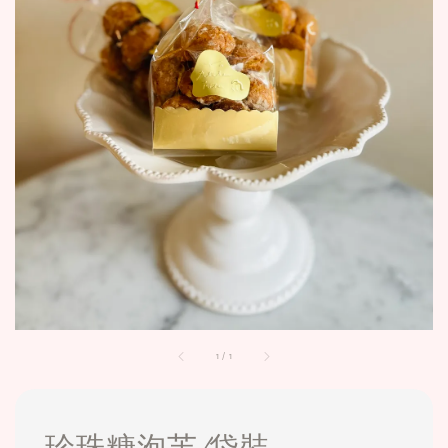
1
/
1
珍珠糖泡芙/袋裝