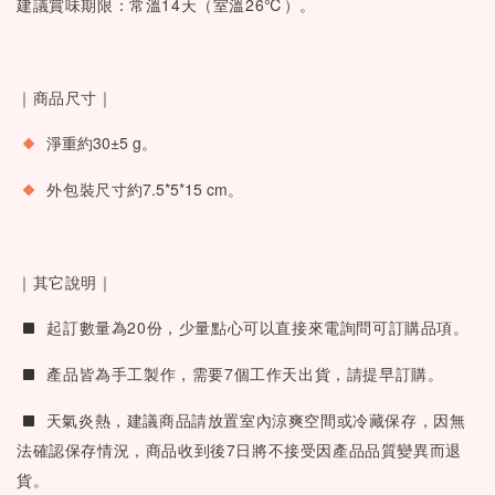
建議賞味期限：常溫14天（室溫26℃）。
｜商品尺寸｜
淨重約30±5 g
。
 外包裝尺寸
約7.5*5*15 cm
。
｜其它說明｜
 起訂數量為20份，少量點心可以直接來電詢問可訂購品項。
 產品皆為手工製作，需要7個工作天出貨，請提早訂購。
天氣炎熱，建議商品請放置室內涼爽空間或冷藏保存，因無
法確認保存情況，商品收到後7日將不接受因產品品質變異而退
貨。