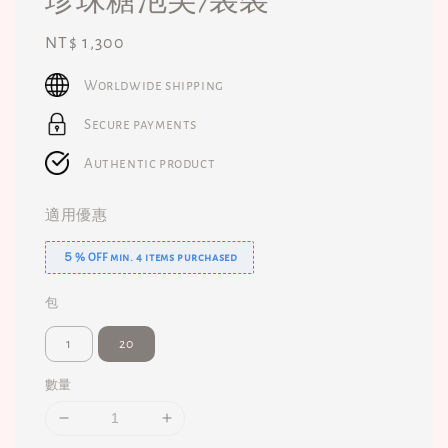
Regular
NT$ 1,300
price
Worldwide shipping
Secure payments
Authentic product
適用優惠
５% OFF min. 4 items purchased
包
1
20
數量