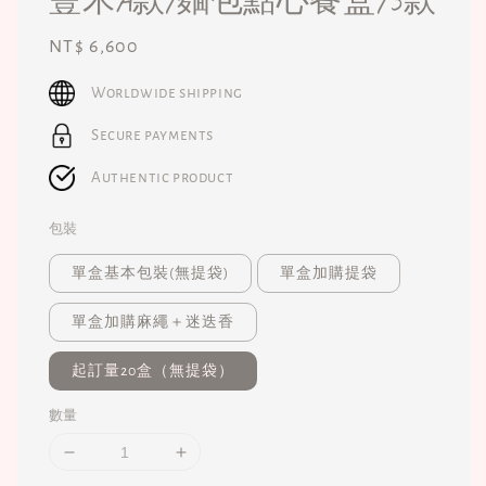
豐禾A款/麵包點心餐盒/5款
Regular
NT$ 6,600
price
Worldwide shipping
Secure payments
Authentic product
包裝
單盒基本包裝(無提袋)
單盒加購提袋
單盒加購麻繩＋迷迭香
起訂量20盒（無提袋）
數量