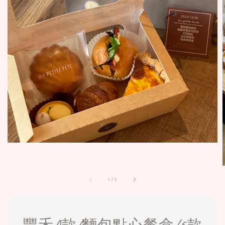
1
/
5