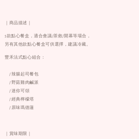
｜商品描述｜
5款點心餐盒，適合會議/茶敘/開幕等場合，
另有
其他款點心餐盒
可供選擇，建議冷藏。
豐禾法式點心組合：
/ 辣腸起司餐包
/ 野菇雞肉鹹派
/ 迷你可頌
/ 經典檸檬塔
/ 原味瑪德蓮
｜賞味期限｜