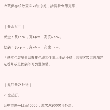
冷藏保存或放置室內陰涼處，請當餐食用完畢。
｜餐盒尺寸｜
餐盒：長20cm，寬14cm，高度6.5cm。
提袋：
長14cm，寬26cm，高度20cm
。
＊基本包裝餐盒以咖啡色繩套住附上產品小標，若需客製麻繩加迷
迭香草或是提袋等可另選加購。
｜起訂量及外送｜
20盒起訂。
台中市區平日滿15000，週末滿20000可外送。