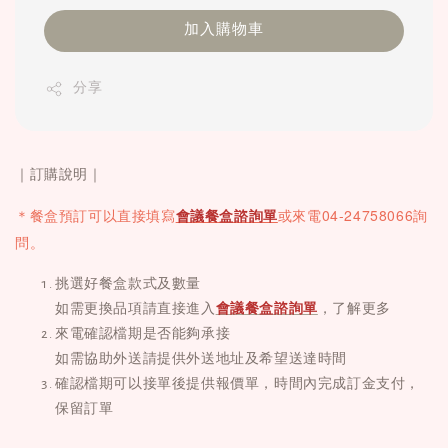
加入購物車
分享
｜訂購說明｜
04-24758066詢
＊餐盒
預訂可以直接填寫
會議餐盒諮詢單
或
來電
問。
挑選好餐盒款式及數量
如需更換品項請直接進入
會議餐盒諮詢單
，了解更多
來電確認檔期是否能夠承接
如需協助外送請提供外送地址及希望送達時間
確認檔期可以接單後提供報價單，時間內完成訂金支付，
保留訂單