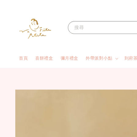
搜尋
首頁
喜餅禮盒
彌月禮盒
外帶派對小點
到府