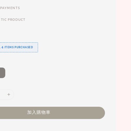
 payments
tic product
 4 items purchased
加入購物車