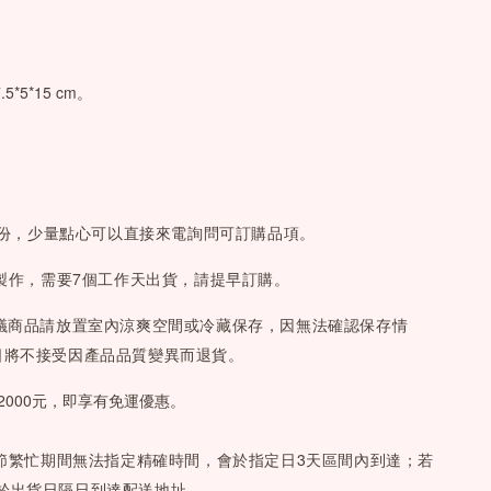
。
.5*5*15 cm
。
0份，少量點心可以直接來電詢問可訂購品項。
製作，需要7個工作天出貨，請提早訂購。
議商品請放置室內涼爽空間或冷藏保存，因無法確認保存情
日將不接受因產品品質變異而退貨。
2000元，即享有免運優惠。
節繁忙期間無法指定精確時間，會於指定日3天區間內到達；若
於出貨日隔日到達配送地址。