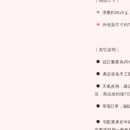
淨重約30±5 g
 外包裝尺寸
約7
｜其它說明｜
 起訂數量為2
 產品皆為手工
天氣炎熱，建
況，商品收到後7
 單筆訂單，滿$
 宅配業者於年
非繁盛時期一般會