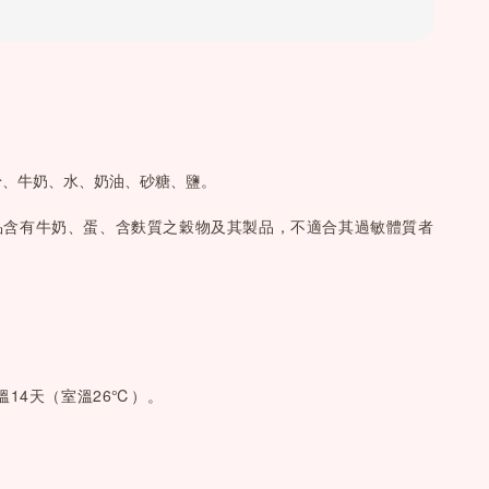
粉、牛奶、水、奶油、砂糖、
鹽。
品含有牛奶、蛋、含麩質之穀物及其製品，不適合其過敏體質者
溫14天（室溫26℃）。