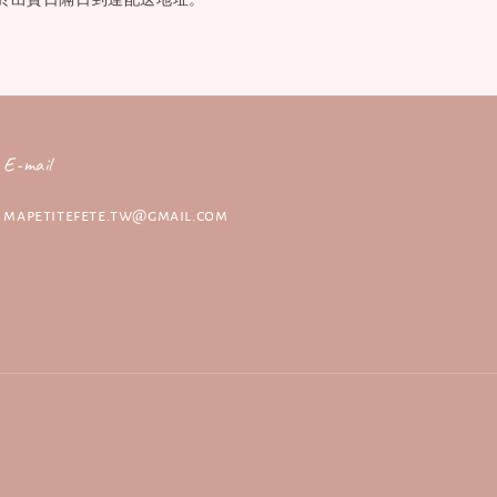
E-mail
mapetitefete.tw@gmail.com