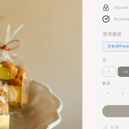
Secure
Authen
適用優惠
５% OFF min.
包
1
20
數量
分享