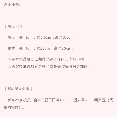
過兩小時。
｜餐盒尺寸｜
　餐盒：長19cm，寬8.5cm，高度6.5cm。
　提袋：
長14cm，寬26cm，高度20cm
。
　＊基本包裝餐盒以咖啡色繩套住附上產品小標，
　若需客製麻繩加迷迭香草或是提袋等可另選加購。
｜起訂量及外送｜
餐盒20盒起訂。
台中市區平日滿15000，週末滿20000可外送（需
提前安排）。