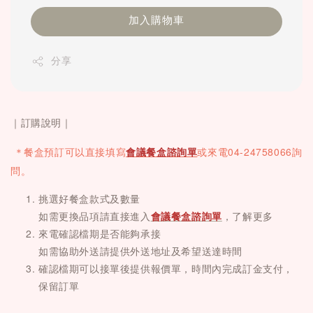
加入購物車
分享
｜訂購說明｜
 ＊餐盒
預訂可以直接填寫
會議餐盒諮詢單
或
來電
04-24758066詢
問。
挑選好餐盒款式及數量
如需更換品項請直接進入
會議餐盒諮詢單
，了解更多
來電確認檔期是否能夠承接
如需協助外送請提供外送地址及希望送達時間
確認檔期可以接單後提供報價單，時間內完成訂金支付，
保留訂單