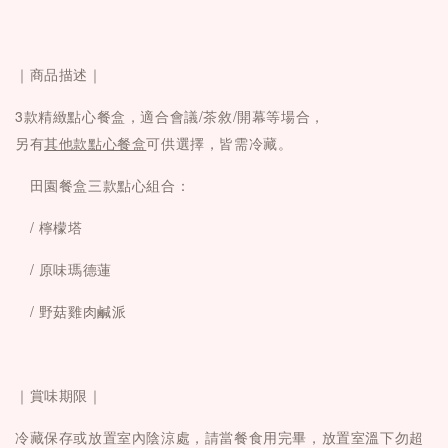
｜
商品描述｜
3款精緻點心餐盒，適合會議/茶敘/開幕等場合，
另有
其他款點心餐盒
可供選擇，皆需冷藏。
　田園餐盒三款點心
組合：
　/ 檸檬塔
　/ 原味瑪德蓮
　/ 野菇雞肉鹹派
｜賞味期限｜
冷藏保存或放置室內陰涼處，請當餐食用完畢，
放置室溫下勿超