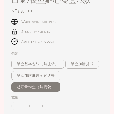
Regular
NT$ 3,600
price
Worldwide shipping
Secure payments
Authentic product
包裝
單盒基本包裝（無提袋）
單盒加購提袋
單盒加購麻繩＋迷迭香
起訂量20盒（無提袋）
數量