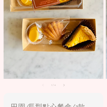
1
/
4
田園/長型點心餐盒/3款