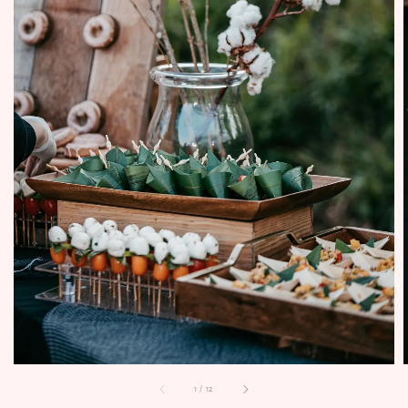
1
/
12