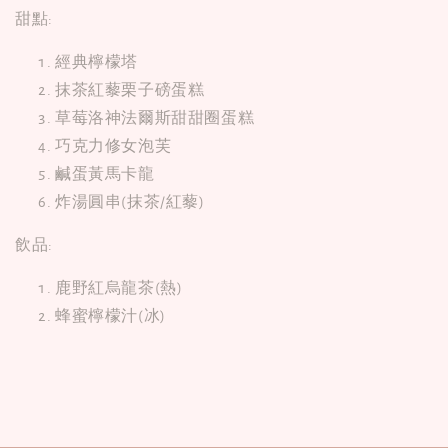
甜點:
經典檸檬塔
抹茶紅藜栗子磅蛋糕
草莓洛神法爾斯甜甜圈蛋糕
巧克力修女泡芙
鹹蛋黃馬卡龍
炸湯圓串(抹茶/紅藜)
飲品:
鹿野紅烏龍茶(熱)
蜂蜜檸檬汁(冰)