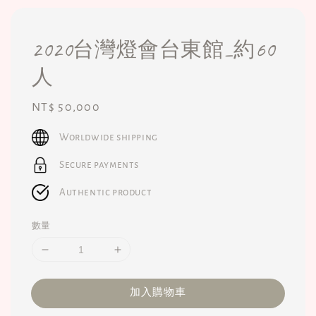
2020台灣燈會台東館_約60
人
Regular
NT$ 50,000
price
Worldwide shipping
Secure payments
Authentic product
數量
加入購物車