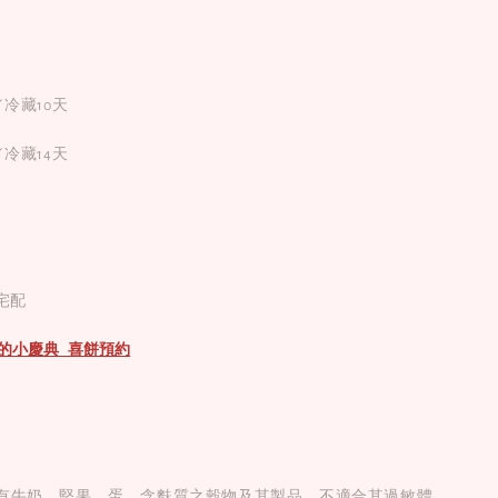
／冷藏10天
／冷藏14天
藏宅配
te 我的小慶典 喜餅預約
有牛奶、堅果、蛋、含麩質之穀物及其製品，不適合其過敏體