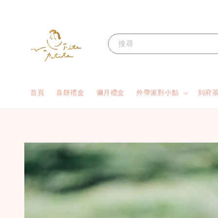
搜尋
首頁
喜餅禮盒
彌月禮盒
外帶派對小點
到府