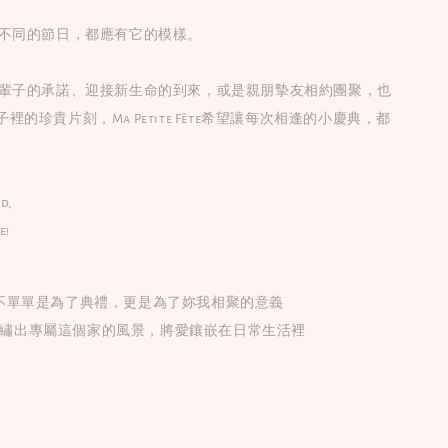
不同的節日，都應有它的模樣。
輩子的承諾、迎接新生命的到來，或是親朋摯友相約團聚，也
的珍貴片刻，Ma Petite Fête希望讓每次相逢的小慶典，都
。
d,
e!
不單單是為了典禮，更是為了妳我相聚的意義
繡出專屬這個家的風景，將愛鑲嵌在日常生活裡