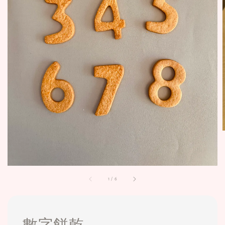
1
/
6
數字餅乾