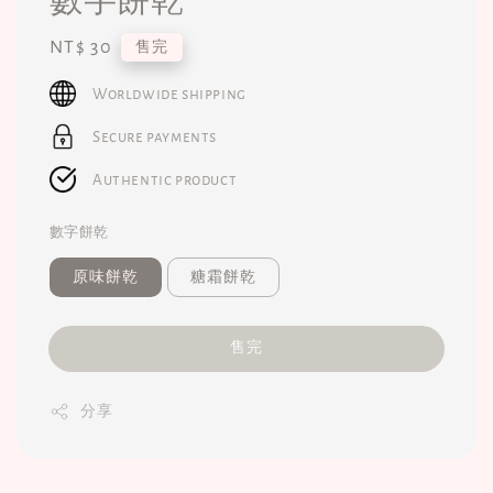
Regular
NT$ 30
售完
price
Worldwide shipping
Secure payments
Authentic product
數字餅乾
原味餅乾
糖霜餅乾
售完
分享