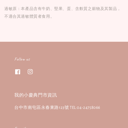
過敏原：本產品含有牛奶、堅果、蛋、含麩質之穀物及其製品，
不適合其過敏體質者食用。
Follow us
我的小慶典門市資訊
台中市南屯區永春東路123號 TEL:04-24758066