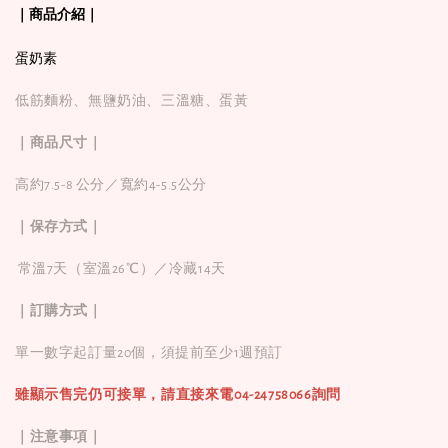
｜商品介紹｜
蛋奶素
低筋麵粉、無鹽奶油、三溫糖、蛋黃
｜商品尺寸｜
高約7.5-8 公分／寬約4-5.5公分
｜保存方式｜
常溫7天（室溫26℃）／冷藏14天
｜訂購方式｜
單一數字起訂量20個，
須提前至少1週預訂
雖顯示售完仍可接單，請直接來電04-24758066詢問
｜注意事項｜