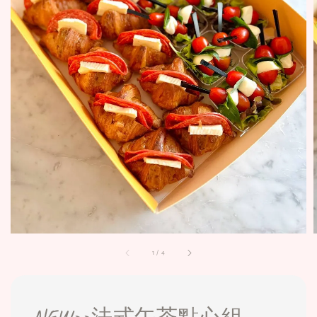
1
/
4