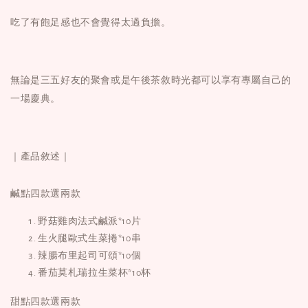
吃了有飽足感也不會覺得太過負擔。
無論是三五好友的聚會或是午後茶敘時光都可以享有專屬自己的
一場
慶典。
｜產品敘述｜
鹹點四款選兩款
野菇雞肉法式鹹派*10片
生火腿歐式生菜捲*10串
辣腸布里起司可頌*10個
番茄莫札瑞拉生菜杯*10杯
甜點四款選兩款