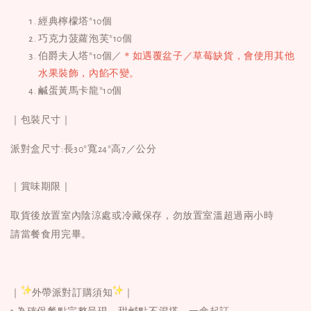
經典檸檬塔*10個
巧克力菠蘿泡芙*10個
伯爵夫人塔*10個／
＊如遇覆盆子／草莓缺貨，會使用其他
水果裝飾，內餡不變。
鹹蛋黃馬卡龍*10個
｜包裝尺寸｜
派對盒尺寸:長30*寬24*高7／公分
｜賞味期限｜
取貨後放置室內陰涼處或冷藏保存，勿放置室溫超過兩小時
請當餐食用完畢。
｜
外帶派對訂購須知
｜