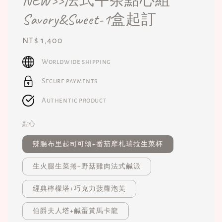
NEW>>法式午茶點心組
Savory&Sweet-1盒起訂
Regular
NT$ 1,400
price
Worldwide shipping
Secure payments
Authentic product
點心
辣腸布里起司可頌+番茄摩札瑞拉生菜杯
生火腿生菜捲+野菇雞肉法式鹹派
經典檸檬塔+巧克力菠蘿泡芙
伯爵夫人塔+鹹蛋黃馬卡龍