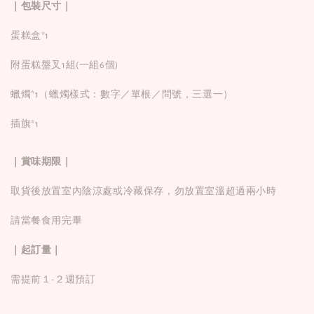
｜包裝尺寸｜
蛋糕盒*1
附蛋糕盤叉1組(一組6個)
蠟燭*1（蠟燭樣式：數字／單根／問號，三選一）
插旗*1
｜賞味期限｜
取貨後放置室內陰涼處或冷藏保存，勿放置室溫超過兩小時
請當餐食用完畢
｜起訂量｜
需提前１-２週預訂