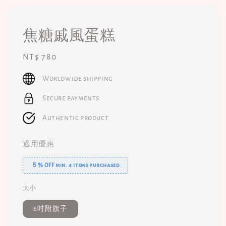
焦糖戚風蛋糕
Regular
NT$ 780
price
Worldwide shipping
Secure payments
Authentic product
適用優惠
５% OFF min. 4 items purchased
大小
6吋附旗子