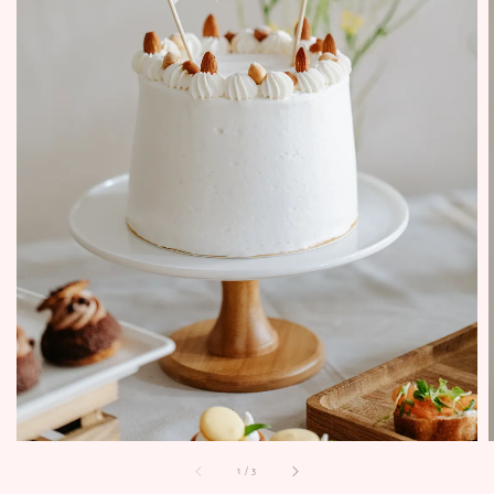
1
/
3