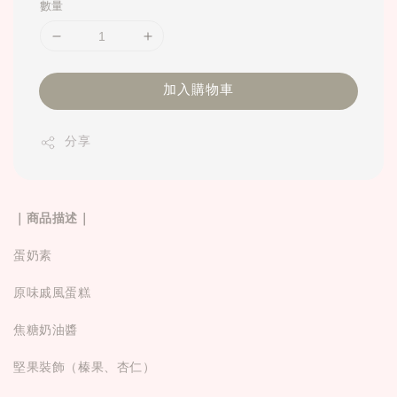
數量
加入購物車
分享
｜商品描述｜
蛋奶素
原味戚風蛋糕
焦糖奶油醬
堅果裝飾（榛果、杏仁）