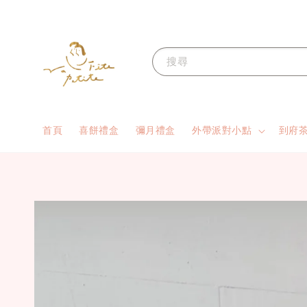
搜尋
首頁
喜餅禮盒
彌月禮盒
外帶派對小點
到府