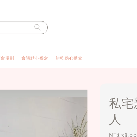
茶會規劃
會議點心餐盒
餅乾點心禮盒
私宅
人
Regular
NT$ 38,0