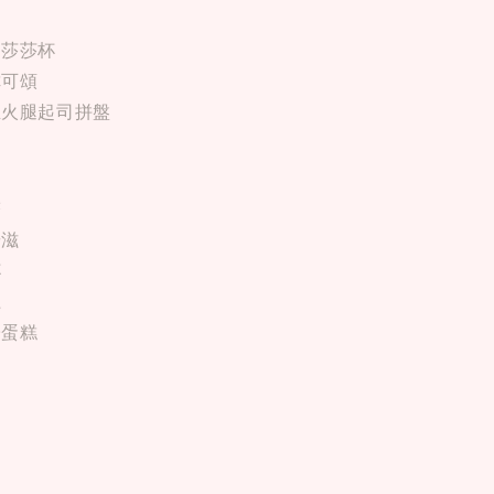
梨莎莎杯
你可頌
生火腿起司拼盤
塔
華滋
杯
龍
子蛋糕