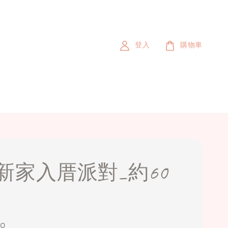
登入
購物車
新家入厝派對_約60
00