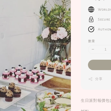
price
Worldw
Secure
Authen
數量
分享
生日派對報價包