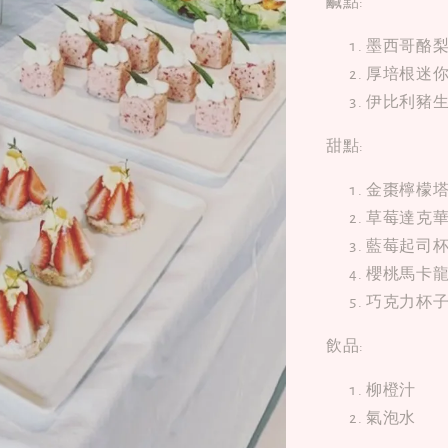
鹹點:
墨西哥酪
厚培根迷
伊比利豬
甜點:
金棗檸檬
草莓達克
藍莓起司
櫻桃馬卡
巧克力杯
飲品:
柳橙汁
氣泡水