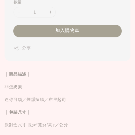
數量
加入購物車
分享
｜商品描述｜
非蛋奶素
迷你可頌／煙燻辣腸／布里起司
｜包裝尺寸｜
派對盒尺寸:長30*寬34*高7／公分