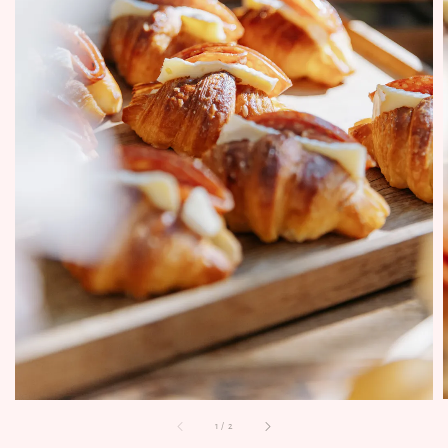
1
/
2