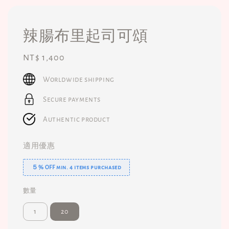
辣腸布里起司可頌
Regular
NT$ 1,400
price
Worldwide shipping
Secure payments
Authentic product
適用優惠
５% OFF min. 4 items purchased
數量
1
20