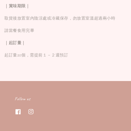
｜賞味期限｜
取貨後放置室內陰涼處或冷藏保存，勿放置室溫超過兩小時
請當餐食用完畢
｜起訂量｜
起訂量20個，需提前１－２週預訂
Follow us