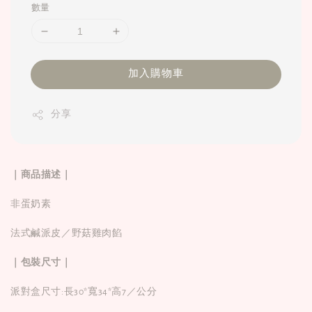
數量
加入購物車
分享
｜商品描述｜
非蛋奶素
法式鹹派皮／野菇雞肉餡
｜包裝尺寸｜
派對盒尺寸:長30*寬34*高7／公分