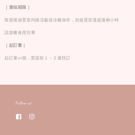
｜賞味期限｜
取貨後放置室內陰涼處或冷藏保存，勿放置室溫超過兩小時
請當餐食用完畢
｜起訂量｜
起訂量20個，需提前１－２週預訂
Follow us