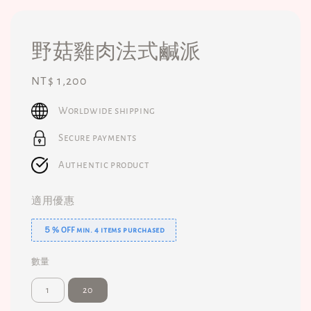
野菇雞肉法式鹹派
Regular
NT$ 1,200
price
Worldwide shipping
Secure payments
Authentic product
適用優惠
５% OFF min. 4 items purchased
數量
1
20