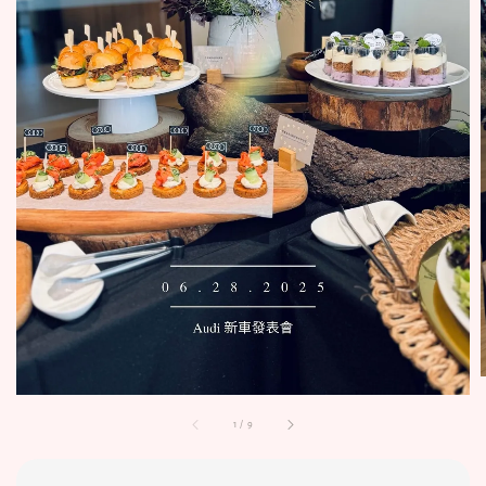
1
/
9