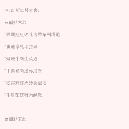
/Audi 新車發表會/
🥗鹹點六款
*煙燻鮭魚佐迷迭香布列塔尼
*番茄摩札瑞拉串
*煙燻牛肉生菜捲
*手撕豬肉迷你漢堡
*松露野菇馬鈴薯鹹塔
*牛肝菌菇雞肉鹹派
🧁甜點五款