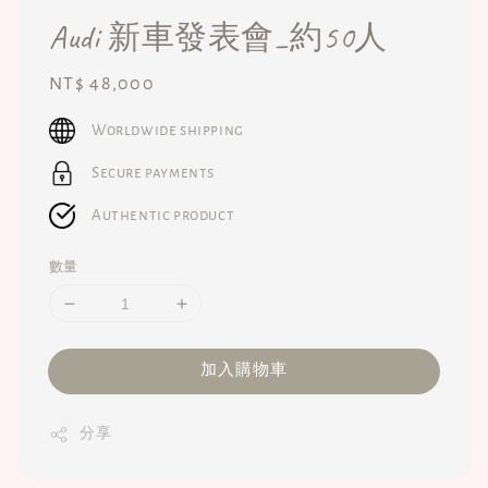
Audi 新車發表會_約50人
Regular
NT$ 48,000
price
Worldwide shipping
Secure payments
Authentic product
數量
加入購物車
分享