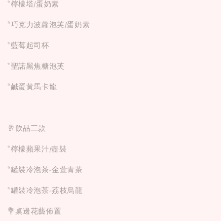
*檸檬塔/蛋奶素
*巧克力波蘿泡芙/蛋奶素
*藍莓起司杯
*聖諾黑焦糖泡芙
*鹹蛋黃馬卡龍
🥂飲品三款
*檸檬蘋果汁/壺裝
*罐裝冷泡茶-金萱青茶
*罐裝冷泡茶-荔枝烏龍
💐桌邊花藝佈置