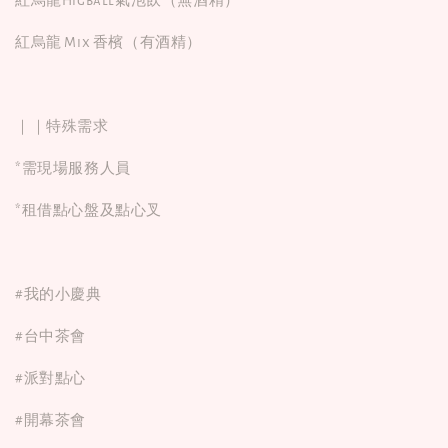
紅烏龍Higball氣泡飲（無酒精）
紅烏龍 Mix 香檳（有酒精）
｜｜特殊需求
*需現場服務人員
*租借點心盤及點心叉
#我的小慶典
#台中茶會
#派對點心
#開幕茶會