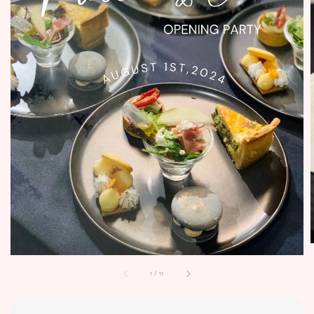
1
/
11