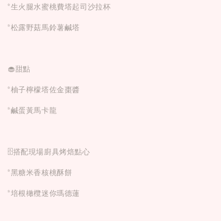
*生火腿水蜜桃費塔起司沙拉杯
*松露野菇馬鈴薯鹹塔
🧁甜點
*柚子檸檬塔佐金棗醬
*鹹蛋黃馬卡龍
🗄️搭配現場廚具烤焙點心
*黑糖米香核桃酥餅
*培根橄欖迷你瑪德蓮