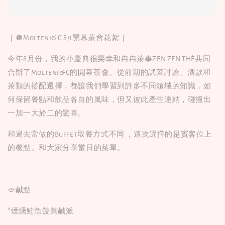
｜🪩Molteni&C 8/1開幕茶會花絮｜
今年8月份，我的小慶典很榮幸和冉冉茶事ZEN ZEN THÉ共同
合辦了Molteni&C的開幕茶會。從前期的試菜討論、酒款和
茶類的搭配選擇，都讓我們學習到許多不同領域的知識，如
何保留餐點和飲品各自的風味，但又彼此產生連結，碰撞出
一加一大於二的驚喜。
和過去常做的Buffet取餐方式不同 ，這次選擇的是賓客位上
的餐點。和大家分享當日的菜單。
🥙鹹點
*煙燻鮭魚菠菜鹹派