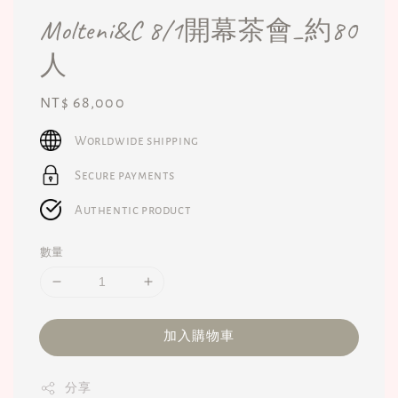
Molteni&C 8/1開幕茶會_約80
人
Regular
NT$ 68,000
price
Worldwide shipping
Secure payments
Authentic product
數量
加入購物車
分享